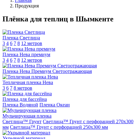
Главная
Продукция
Плёнка для теплиц в Шымкенте
Пленка Светлица
3
4
6
7
8
12 метров
Пленка Нева премиум
3
4
6
7
8
12 метров
Пленка Нева Премиум Светоотражающая
Тепличная пленка Нева
3
6
7
8 метров
Пленка для бассейна
Пленка Водяной
Пленка Океан
Мульчирующая пленка
Светлица™ Грунт
Светлица™ Грунт с перфорацией 270х300
мм
Светлица™ Грунт с перфорацией 250х300 мм
Укрывной материал