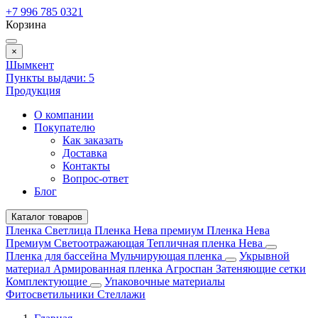
+7 996 785 0321
Корзина
×
Шымкент
Пункты выдачи:
5
Продукция
О компании
Покупателю
Как заказать
Доставка
Контакты
Вопрос-ответ
Блог
Каталог товаров
Пленка Светлица
Пленка Нева премиум
Пленка Нева
Премиум Светоотражающая
Тепличная пленка Нева
Пленка для бассейна
Мульчирующая пленка
Укрывной
материал
Армированная пленка
Агроспан
Затеняющие сетки
Комплектующие
Упаковочные материалы
Фитосветильники
Стеллажи