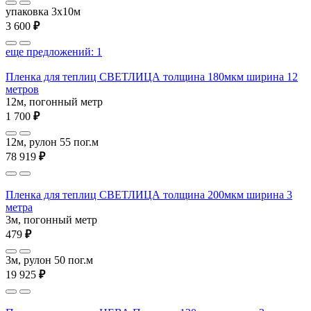
упаковка 3x10м
3 600
₽
еще предложений: 1
Пленка для теплиц СВЕТЛИЦА толщина 180мкм ширина 12
метров
12м, погонный метр
1 700
₽
12м, рулон 55 пог.м
78 919
₽
Пленка для теплиц СВЕТЛИЦА толщина 200мкм ширина 3
метра
3м, погонный метр
479
₽
3м, рулон 50 пог.м
19 925
₽