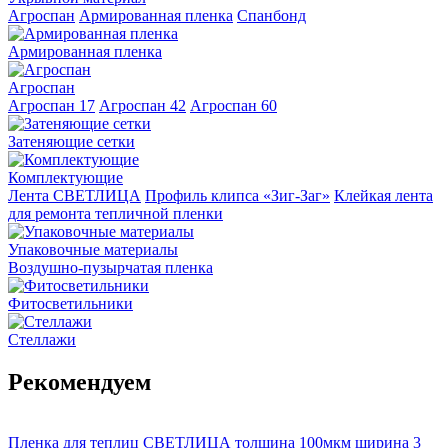
Агроспан
Армированная пленка
Спанбонд
Армированная пленка
Агроспан
Агроспан 17
Агроспан 42
Агроспан 60
Затеняющие сетки
Комплектующие
Лента СВЕТЛИЦА
Профиль клипса «Зиг-Заг»
Клейкая лента
для ремонта тепличной пленки
Упаковочные материалы
Воздушно-пузырчатая пленка
Фитосветильники
Стеллажи
Рекомендуем
Пленка для теплиц СВЕТЛИЦА толщина 100мкм ширина 3