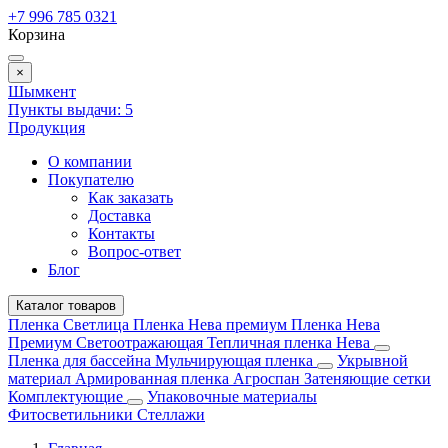
+7 996 785 0321
Корзина
×
Шымкент
Пункты выдачи:
5
Продукция
О компании
Покупателю
Как заказать
Доставка
Контакты
Вопрос-ответ
Блог
Каталог товаров
Пленка Светлица
Пленка Нева премиум
Пленка Нева
Премиум Светоотражающая
Тепличная пленка Нева
Пленка для бассейна
Мульчирующая пленка
Укрывной
материал
Армированная пленка
Агроспан
Затеняющие сетки
Комплектующие
Упаковочные материалы
Фитосветильники
Стеллажи