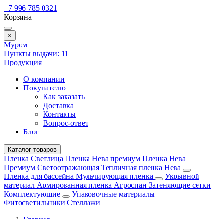
+7 996 785 0321
Корзина
×
Муром
Пункты выдачи:
11
Продукция
О компании
Покупателю
Как заказать
Доставка
Контакты
Вопрос-ответ
Блог
Каталог товаров
Пленка Светлица
Пленка Нева премиум
Пленка Нева
Премиум Светоотражающая
Тепличная пленка Нева
Пленка для бассейна
Мульчирующая пленка
Укрывной
материал
Армированная пленка
Агроспан
Затеняющие сетки
Комплектующие
Упаковочные материалы
Фитосветильники
Стеллажи