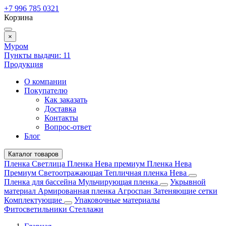
+7 996 785 0321
Корзина
×
Муром
Пункты выдачи:
11
Продукция
О компании
Покупателю
Как заказать
Доставка
Контакты
Вопрос-ответ
Блог
Каталог товаров
Пленка Светлица
Пленка Нева премиум
Пленка Нева
Премиум Светоотражающая
Тепличная пленка Нева
Пленка для бассейна
Мульчирующая пленка
Укрывной
материал
Армированная пленка
Агроспан
Затеняющие сетки
Комплектующие
Упаковочные материалы
Фитосветильники
Стеллажи