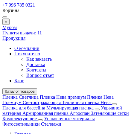
+7 996 785 0321
Корзина
×
Муром
Пункты выдачи:
11
Продукция
О компании
Покупателю
Как заказать
Доставка
Контакты
Вопрос-ответ
Блог
Каталог товаров
Пленка Светлица
Пленка Нева премиум
Пленка Нева
Премиум Светоотражающая
Тепличная пленка Нева
Пленка для бассейна
Мульчирующая пленка
Укрывной
материал
Армированная пленка
Агроспан
Затеняющие сетки
Комплектующие
Упаковочные материалы
Фитосветильники
Стеллажи