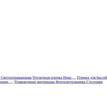
м Светоотражающая
Тепличная пленка Нева
Пленка для бассе
ующие
Упаковочные материалы
Фитосветильники
Стеллажи